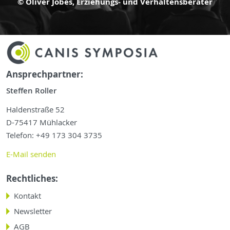
© Oliver Jobes, Erziehungs- und Verhaltensberater
Ansprechpartner:
Steffen Roller
Haldenstraße 52
D-75417 Mühlacker
Telefon: +49 173 304 3735
E-Mail senden
Rechtliches:
Navigation
Kontakt
überspringen
Newsletter
AGB