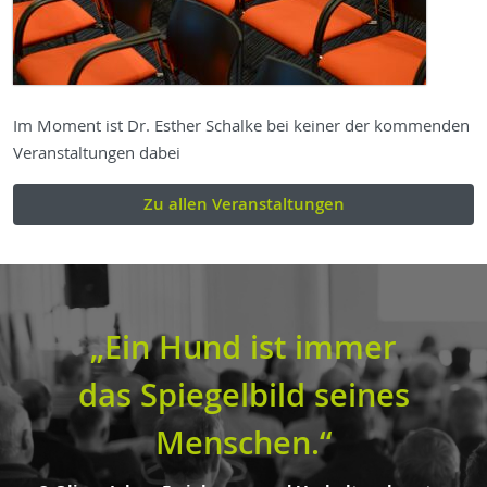
Im Moment ist Dr. Esther Schalke bei keiner der kommenden
Veranstaltungen dabei
Zu allen Veranstaltungen
„Ein Hund ist immer
das Spiegelbild seines
Menschen.“